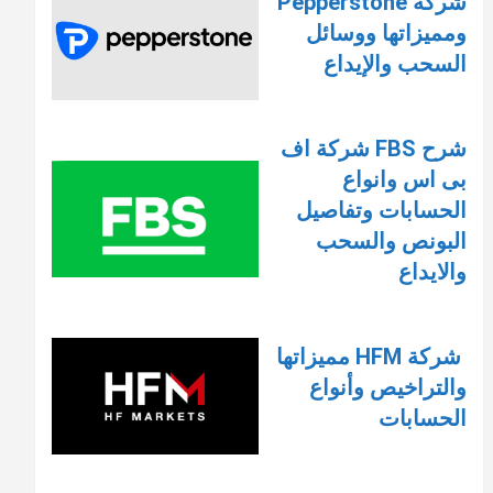
شركة Pepperstone
ومميزاتها ووسائل
السحب والإيداع
شرح FBS شركة اف
بى اس وانواع
الحسابات وتفاصيل
البونص والسحب
والايداع
شركة HFM مميزاتها
والتراخيص وأنواع
الحسابات