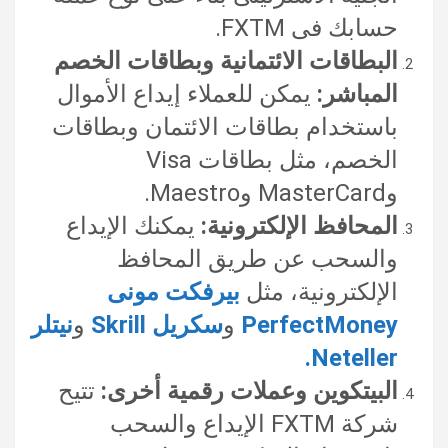
حسابك فى FXTM.
البطاقات الائتمانية وبطاقات الخصم
المباشر:
يمكن للعملاء إيداع الأموال
باستخدام بطاقات الائتمان وبطاقات
الخصم، مثل بطاقات Visa
وMasterCard وMaestro.
المحافظ الإلكترونية:
يمكنك الإيداع
والسحب عن طريق المحافظ
الإلكترونية، مثل
بيرفكت مونى
PerfectMoney
و
سكريل Skrill
و
نيتلر
Neteller.
البيتكوين وعملات رقمية أخرى:
تتيح
شركة FXTM الإيداع والسحب