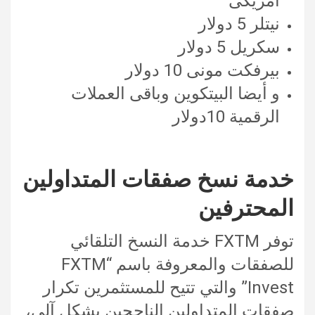
أمريكى
نيتلر 5 دولار
سكريل 5 دولار
بيرفكت مونى 10 دولار
و أيضا البيتكوين وباقى العملات
الرقمية 10دولار
خدمة نسخ صفقات المتداولين
المحترفين
توفر FXTM خدمة النسخ التلقائي
للصفقات والمعروفة باسم “FXTM
Invest” والتي تتيح للمستثمرين تكرار
صفقات المتداولين الناجحين بشكل آلي،