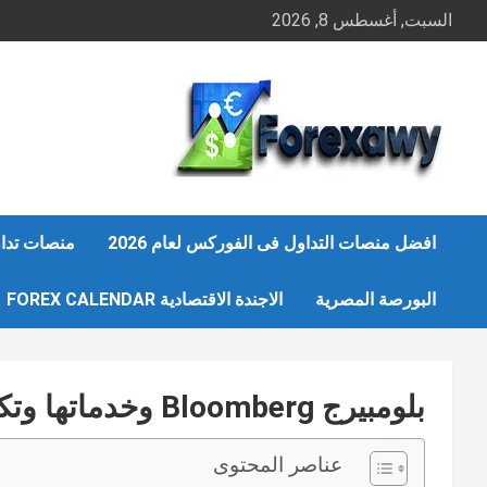
Ski
السبت, أغسطس 8, 2026
t
conten
افضل منصات التداول فى الفوركس لعام 2026
منصات تداو
البورصة المصرية
الاجندة الاقتصادية FOREX CALENDAR
بلومبيرج Bloomberg وخدماتها وتكلفة استخدام بلومبيرج تيرمنال
عناصر المحتوى