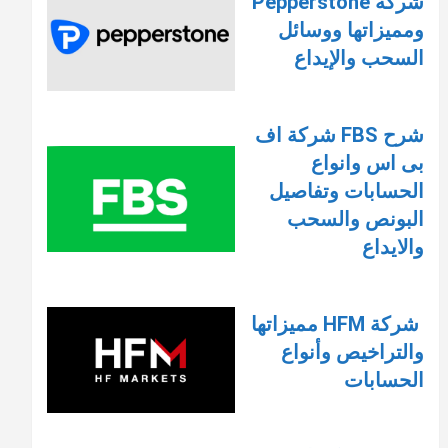
شركة Pepperstone
ومميزاتها ووسائل
السحب والإيداع
شرح FBS شركة اف
بى اس وانواع
الحسابات وتفاصيل
البونص والسحب
والايداع
شركة HFM مميزاتها
والتراخيص وأنواع
الحسابات