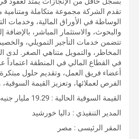
بسجل حافل من الإنجازات يمتد لعقود في
تقدم الشركة مجموعة متكاملة ومتنامية م
الوساطة في الأوراق المالية، وخدمات التر
والبحوث، والاستثمار المباشر، بالإضافة 
تتضمن خدمات التأجير التمويلي، والخصيم
المخاطر، والتمويل متناهي الصغر. لدى 
في القطاع المالي في المنطقة اعتماداً على
أعضاء فريق العمل، وتقديم حلول مبتكرة
الفرص لعملائها، وتعزيز القيمة السوقية، و
القيمة السوقية الحالية : 19.29 مليار جنيه مصرى
المدير التنفيذي : داليا خورشيد
المقر الرئيسى : مصر