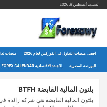
Ski
السبت, أغسطس 8, 2026
t
conten
افضل منصات التداول فى الفوركس لعام 2026
منصات تداو
البورصة المصرية
الاجندة الاقتصادية FOREX CALENDAR
بلتون المالية القابضة BTFH
بلتون المالية القابضة هي شركة رائدة في 