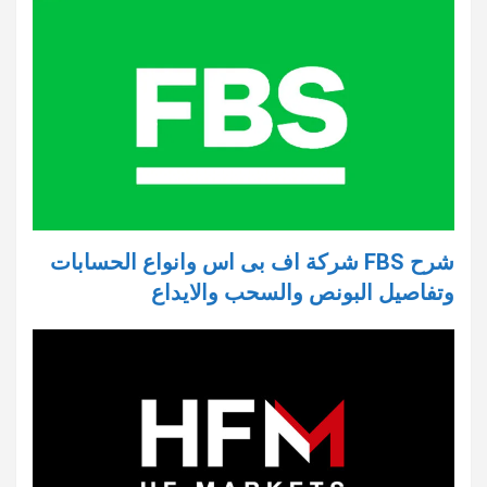
شرح FBS شركة اف بى اس وانواع الحسابات
وتفاصيل البونص والسحب والايداع