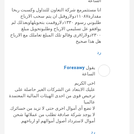
الساعة
انا مستثمرمع شركة التعاون للتداول وكسبت ربحا
مقدارة١١٠٨٧دولاروقبل ان يتم سحب الارباح
طلبوني رسوم ١٣٣٠دلاروقمت بتحويلهاوبعذلك لم
يوافقو عل تسليمي الارباح وطلبوتحويل مبلغ
٢٣٠٠دولارا٨رى وقالو تلك المبلغ تعاملك مع الارباح
هل هذا صحيح
رد
يقول
Forexawy
:
الساعة
اخى الكريم
عليك الابتعاد عن الشركات الغير حاصلة على
ترخيص قوى من احدى الهيئات المالية المعتمدة
عالميا
لا تضع أى أموال اخرى حتى لا تزيد من خسائرك.
لا يوجد شركة صادقة تطلب من عملائها شحن
أموال لاسترداد أصول أموالهم او ارباحهم.
رد