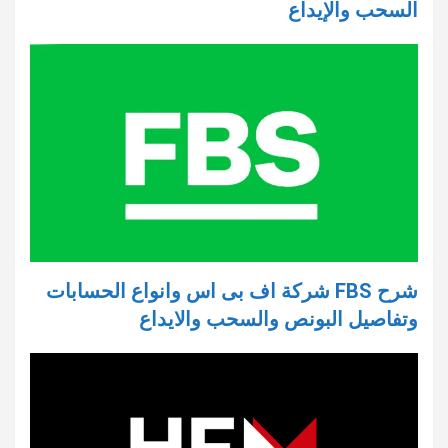
السحب والإيداع
شرح FBS شركة اف بى اس وانواع الحسابات
وتفاصيل البونص والسحب والايداع