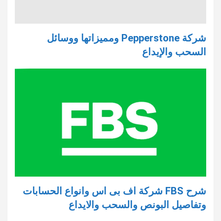
شركة Pepperstone ومميزاتها ووسائل
السحب والإيداع
شرح FBS شركة اف بى اس وانواع الحسابات
وتفاصيل البونص والسحب والايداع