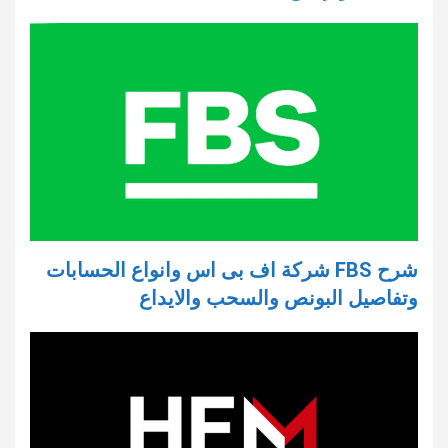
شرح FBS شركة اف بى اس وانواع الحسابات
وتفاصيل البونص والسحب والايداع