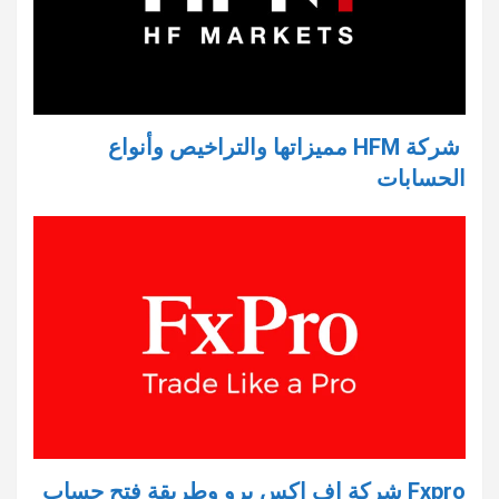
شركة HFM مميزاتها والتراخيص وأنواع
الحسابات
Fxpro شركة اف اكس برو وطريقة فتح حساب