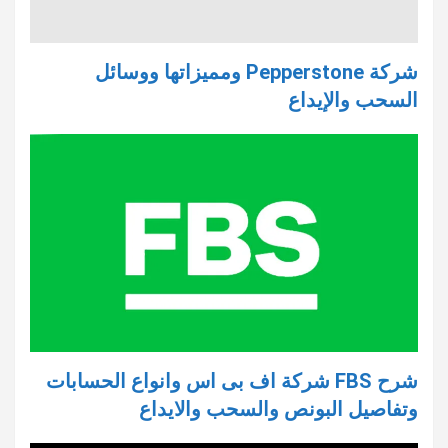
شركة Pepperstone ومميزاتها ووسائل
السحب والإيداع
شرح FBS شركة اف بى اس وانواع الحسابات
وتفاصيل البونص والسحب والايداع