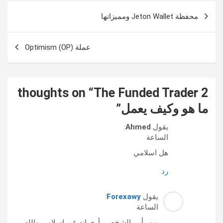
تصفّح
محفظة Jeton Wallet ومميزاتها
المقالات
عملة Optimism (OP)
The Funded Trader
2 thoughts on “
ما هو وكيف يعمل
”
يقول
Ahmed
:
الساعة
هل اسلامي
رد
يقول
Forexawy
:
الساعة
من رأيي الشخصى أرى انه غير اسلامى والله