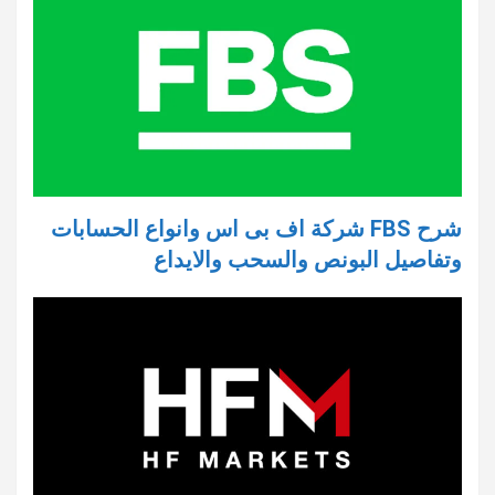
شرح FBS شركة اف بى اس وانواع الحسابات
وتفاصيل البونص والسحب والايداع