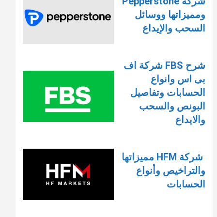
شركة Pepperstone
ومميزاتها ووسائل
السحب والإيداع
شرح FBS شركة اف
بى اس وانواع
الحسابات وتفاصيل
البونص والسحب
والايداع
شركة HFM مميزاتها
والتراخيص وأنواع
الحسابات