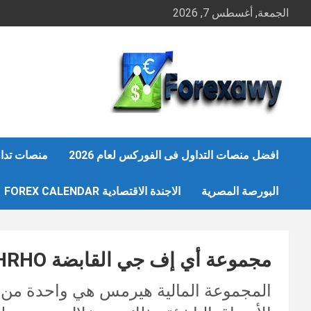
Ski
الجمعة, أغسطس 7, 2026
t
conten
افضل منصات التداول فى الفوركس لعام 2026
منصات تداو
البورصة المصرية
الاجندة الاقتصادية FOREX CALENDAR
مجموعة أي إف جي القابضة HRHO
المجموعة المالية هيرمس هي واحدة من ش