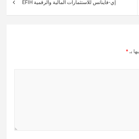
إي-فاينانس للاستثمارات المالية والرقمية EFIH
ها بـ
*