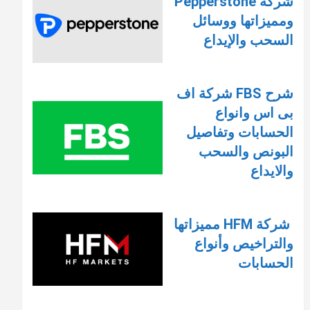
شركة Pepperstone
ومميزاتها ووسائل
السحب والإيداع
شرح FBS شركة اف
بى اس وانواع
الحسابات وتفاصيل
البونص والسحب
والايداع
شركة HFM مميزاتها
والتراخيص وأنواع
الحسابات